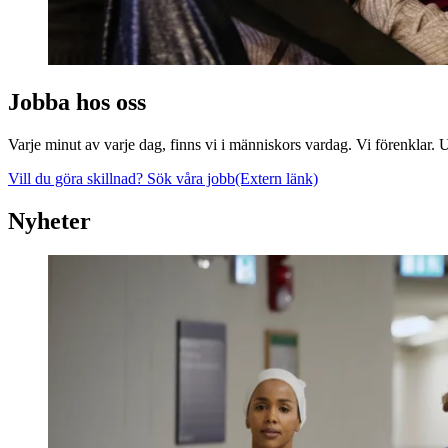
Jobba hos oss
Varje minut av varje dag, finns vi i människors vardag. Vi förenklar. U
Vill du göra skillnad? Sök våra jobb
(Extern länk)
Nyheter