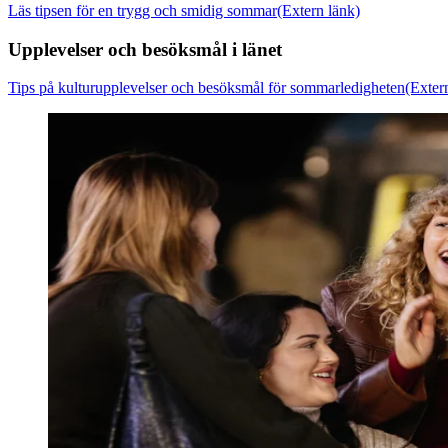
Läs tipsen för en trygg och smidig sommar
(Extern länk)
Upplevelser och besöksmål i länet
Tips på kulturupplevelser och besöksmål för sommarledigheten
(Exter